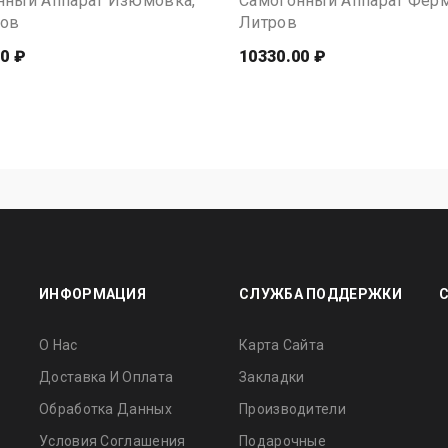
нный Аппарат Изюмовка,
Самогонный Аппарат Ферм
ров
Литров
0 ₽
10330.00 ₽
ИНФОРМАЦИЯ
СЛУЖБА ПОДДЕРЖКИ
О Нас
Карта Сайта
Доставка И Оплата
Закладки
Обработка Данных
Производители
Условия Соглашения
Подарочные