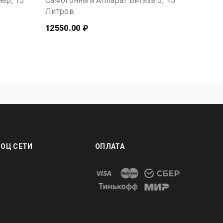
ер, 15
Самогонный Аппарат Витязь 3, 15
Самого
Литров
Литро
12550.00 ₽
10990.
СОЦ СЕТИ
ОПЛАТА