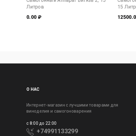
Самогонный Аппарат Витязь 2, 15
Самого
Литров
15 Лит
0.00 ₽
12500.0
О НАС
Интернет-магазин с лучшими товарами для
виноделия и самогоноварения
c 8:00 до 22:00
+74991133299