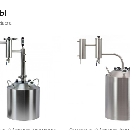
РЫ
ducts.