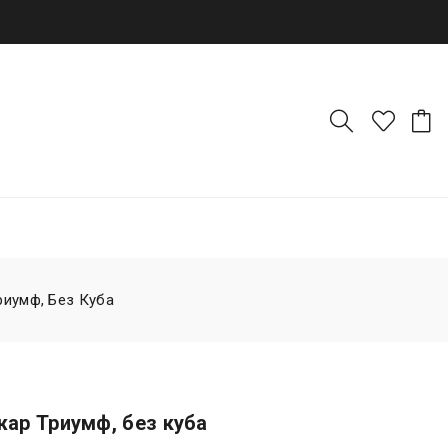
иумф, Без Куба
ар Триумф, без куба